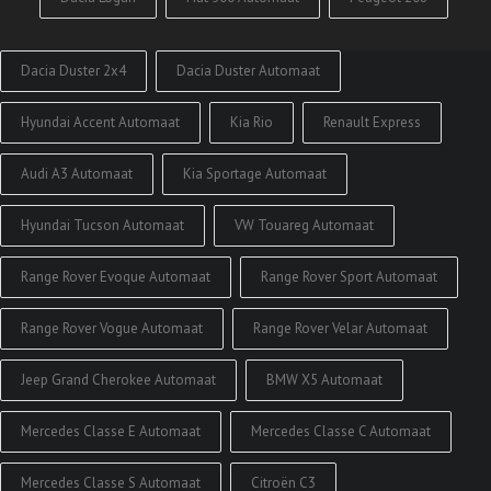
Dacia Duster 2x4
Dacia Duster Automaat
Hyundai Accent Automaat
Kia Rio
Renault Express
Audi A3 Automaat
Kia Sportage Automaat
Hyundai Tucson Automaat
VW Touareg Automaat
Range Rover Evoque Automaat
Range Rover Sport Automaat
Range Rover Vogue Automaat
Range Rover Velar Automaat
Jeep Grand Cherokee Automaat
BMW X5 Automaat
Mercedes Classe E Automaat
Mercedes Classe C Automaat
Mercedes Classe S Automaat
Citroën C3