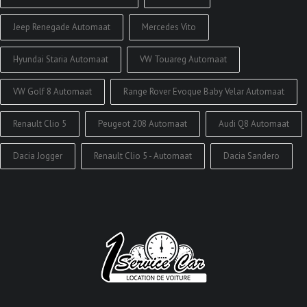
Jeep Renegade Automaat
Mercedes Vito
Hyundai Staria Automaat
VW Touareg Automaat
VW Golf 8 Automaat
Range Rover Evoque Baby Velar Automaat
Renault Clio 5
Peugeot 208 Automaat
Audi Q8 Automaat
Dacia Jogger
Renault Clio 5 - Automaat
Dacia Sandero