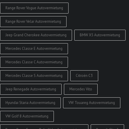
Range Rover Vogue Autovermietung
Range Rover Velar Autovermietung
Jeep Grand Cherokee Autovermietung
BMW X5 Autovermietung
Mercedes Classe E Autovermietung
Mercedes Classe C Autovermietung
Mercedes Classe S Autovermietung
Citroën C3
Jeep Renegade Autovermietung
Mercedes Vito
Hyundai Staria Autovermietung
VW Touareg Autovermietung
VW Golf 8 Autovermietung