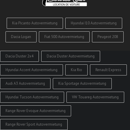
Kia Picanto Autovermietung
Hyundai I10 Autovermietung
Dacia Logan
Fiat 500 Autovermietung
Peugeot 208
Dacia Duster 2x4
Dacia Duster Autovermietung
Hyundai Accent Autovermietung
Kia Rio
Renault Express
Audi A3 Autovermietung
Kia Sportage Autovermietung
Hyundai Tucson Autovermietung
VW Touareg Autovermietung
Range Rover Evoque Autovermietung
Range Rover Sport Autovermietung