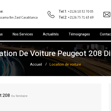
e:
Tel.1:
+2126 10 32 70 05
Tel.2:
ssama Ibn Zaid Casablanca
+2126 75 71 63 69
us
Nos Services
Actualités
Témoignages
Contac
ation De Voiture Peugeot 208 Di
Accueil
Location de voiture
t 208
Ou Similaire