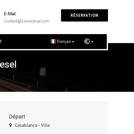
E-Mail:
RÉSERVATION
Contact@1servicecar.com
t
Français
esel
Départ
Casablanca - Ville