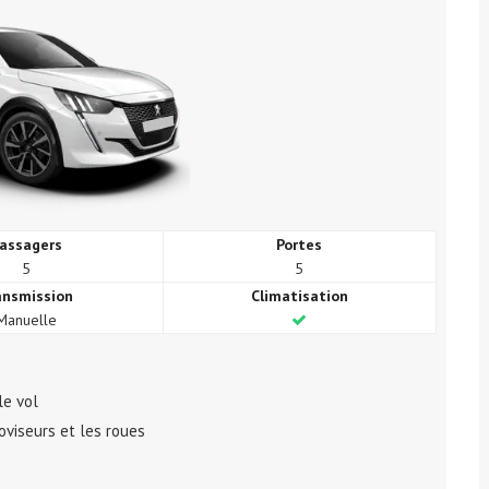
assagers
Portes
5
5
ansmission
Climatisation
Manuelle
le vol
roviseurs et les roues