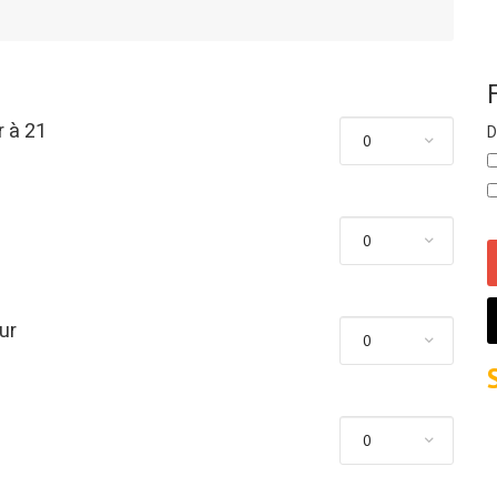
r à 21
D
ur