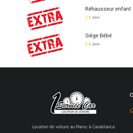
Réhausseur enfant
5 €
/jour
Siège Bébé
5 €
/jour
C
Location de voiture au Maroc à Casablanca