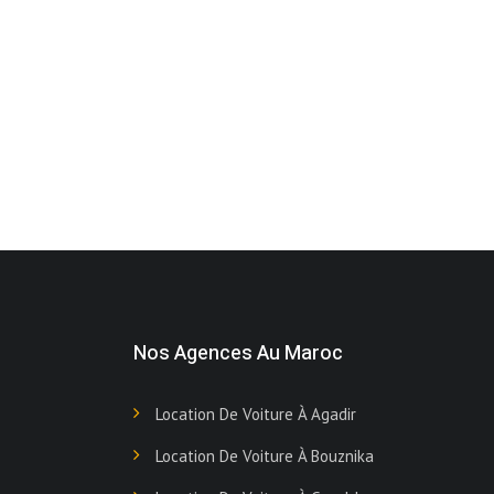
Nos Agences Au Maroc
Location De Voiture À Agadir
Location De Voiture À Bouznika