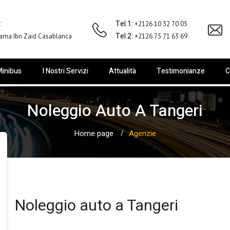
:
Tel.1:
+2126 10 32 70 05
Tel.2:
ama Ibn Zaid Casablanca
+2126 75 71 63 69
inibus
I Nostri Servizi
Attualità
Testimonianze
C
Noleggio Auto A Tangeri
Home page
Agenzie
Noleggio auto a Tangeri