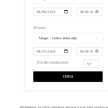
Ritorno
Età del conducente
CERCA
All'interno, la città conserva ancora il suo lato storico 