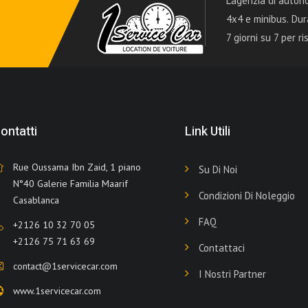
L'agenzia di autono
4x4 e minibus. Dur
7 giorni su 7 per 
ontatti
Link Utili
Rue Oussama Ibn Zaid, 1 piano
Su Di Noi
N°40 Galerie Familia Maarif
Condizioni Di Noleggio
Casablanca
FAQ
+2126 10 32 70 05
+2126 75 71 63 69
Contattaci
contact@1servicecar.com
I Nostri Partner
www.1servicecar.com