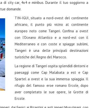
a di city car, 4x4 e minibus. Durante il tuo soggiorno a
le tue domande.
TIN-IGUI, situato a nord-ovest del continente
africano, il punto più vicino al continente
europeo noto come Tangeri. Confina a ovest
con l'Oceano Atlantico e a nord-est con il
Mediterraneo e con coste e spiagge sublimi,
Tangeri è una delle principali destinazioni
turistiche del Regno del Marocco.
La regione di Tangeri ospita splendidi dintorni e
paesaggi come Cap Malabata a est e Cap
Spartel a ovest e la sua immensa spiaggia. Il
rifugio del famoso eroe romano Ercole, dopo
aver completato le sue opere, le Grotte di
Ercole.
mperi, dai Fenici ai Bizantini e agli imperi Musulmani, con