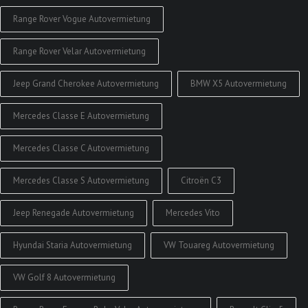
Range Rover Vogue Autovermietung
Range Rover Velar Autovermietung
Jeep Grand Cherokee Autovermietung
BMW X5 Autovermietung
Mercedes Classe E Autovermietung
Mercedes Classe C Autovermietung
Mercedes Classe S Autovermietung
Citroën C3
Jeep Renegade Autovermietung
Mercedes Vito
Hyundai Staria Autovermietung
VW Touareg Autovermietung
VW Golf 8 Autovermietung