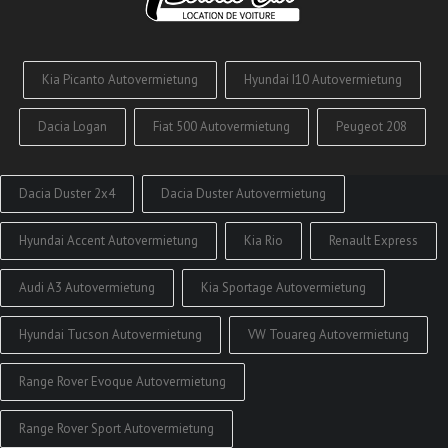
Kia Picanto Autovermietung
Hyundai I10 Autovermietung
Dacia Logan
Fiat 500 Autovermietung
Peugeot 208
Dacia Duster 2x4
Dacia Duster Autovermietung
Hyundai Accent Autovermietung
Kia Rio
Renault Express
Audi A3 Autovermietung
Kia Sportage Autovermietung
Hyundai Tucson Autovermietung
VW Touareg Autovermietung
Range Rover Evoque Autovermietung
Range Rover Sport Autovermietung