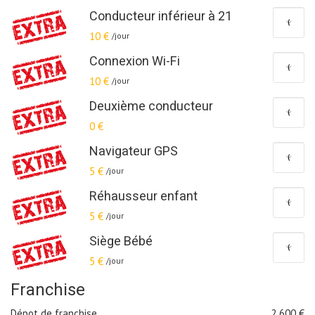
Conducteur inférieur à 21
10 €
/jour
Connexion Wi-Fi
10 €
/jour
Deuxième conducteur
0 €
Navigateur GPS
5 €
/jour
Réhausseur enfant
5 €
/jour
Siège Bébé
5 €
/jour
Franchise
Dépot de franchise
2 600
€