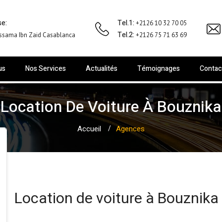
e:
Tel.1:
+2126 10 32 70 05
Tel.2:
ssama Ibn Zaid Casablanca
+2126 75 71 63 69
us
Nos Services
Actualités
Témoignages
Contac
Location De Voiture À Bouznika
Accueil
Agences
Location de voiture à Bouznika