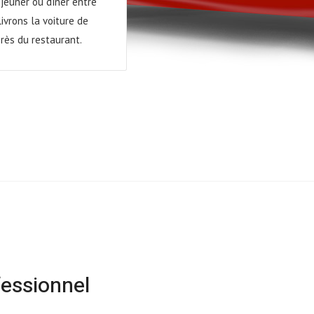
jeuner ou dîner entre
livrons la voiture de
près du restaurant.
fessionnel