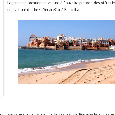
L'agence de location de voiture à Bouznika propose des offres im
une voiture de chez 1ServiceCar à Bouznika.
le plusieurs événements, comme le festival de Bouznayda et des év