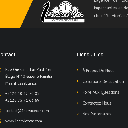
L'agence de loc
impeccables et des
chez 1ServiceCar à
ontact
Liens Utiles
Rue Oussama Ibn Zaid, 1er
À Propos De Nous
Étage N°40 Galerie Familia
Conditions De Location
Maarif Casablanca
Foire Aux Questions
+2126 10 32 70 05
+2126 75 71 63 69
Contactez Nous
contact@1servicecar.com
Nos Partenaires
www.1servicecar.com