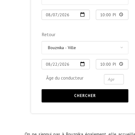
Retour
Âge du conducteur
CHERCHER
On ne s’ennui pas à Bouznika également, elle accueil