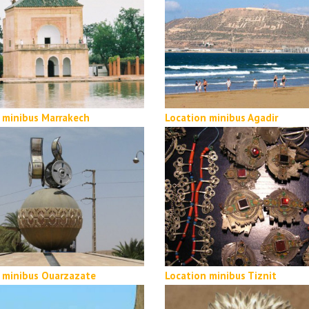
 minibus Marrakech
Location minibus Agadir
 minibus Ouarzazate
Location minibus Tiznit