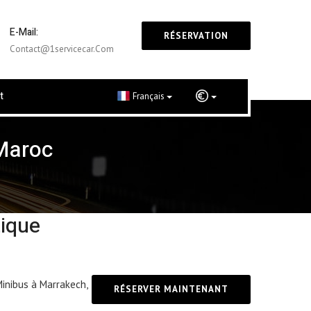
E-Mail:
RÉSERVATION
Contact@1servicecar.com
t
Français
Maroc
tique
Minibus à Marrakech,
RÉSERVER MAINTENANT