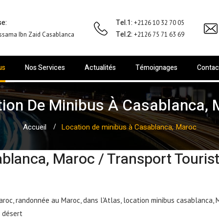
e:
Tel.1:
+2126 10 32 70 05
Tel.2:
ssama Ibn Zaid Casablanca
+2126 75 71 63 69
us
Nos Services
Actualités
Témoignages
Contac
tion De Minibus À Casablanca, 
Accueil
Location de minibus à Casablanca, Maroc
blanca, Maroc / Transport Touris
roc, randonnée au Maroc, dans l'Atlas, location minibus casablanca, 
e désert