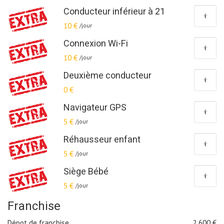
Conducteur inférieur à 21
10 €
/jour
Connexion Wi-Fi
10 €
/jour
Deuxième conducteur
0 €
Navigateur GPS
5 €
/jour
Réhausseur enfant
5 €
/jour
Siège Bébé
5 €
/jour
Franchise
Dépot de franchise
2 600
€