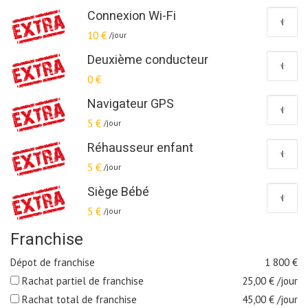
Connexion Wi-Fi
10 €
/jour
Deuxième conducteur
0 €
Navigateur GPS
5 €
/jour
Réhausseur enfant
5 €
/jour
Siège Bébé
5 €
/jour
Franchise
Dépot de franchise
1 800
€
Rachat partiel de franchise
25,00
€ /jour
Rachat total de franchise
45,00
€ /jour