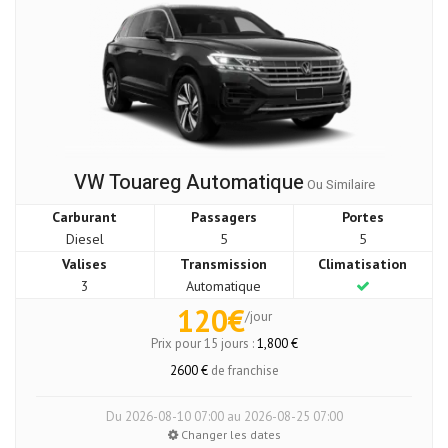
VW Touareg Automatique
Ou Similaire
Carburant
Passagers
Portes
Diesel
5
5
Valises
Transmission
Climatisation
3
Automatique
120€
/jour
Prix pour 15 jours :
1,800 €
2600 €
de franchise
Du 2026-08-10 07:00 au 2026-08-25 07:00
Changer les dates