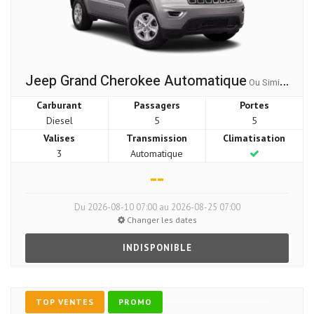
Jeep Grand Cherokee Automatique
Ou Similaire
Carburant
Passagers
Portes
Diesel
5
5
Valises
Transmission
Climatisation
3
Automatique
--
Du 2026-08-10 07:00 au 2026-08-25 07:00
Changer les dates
INDISPONIBLE
TOP VENTES
PROMO