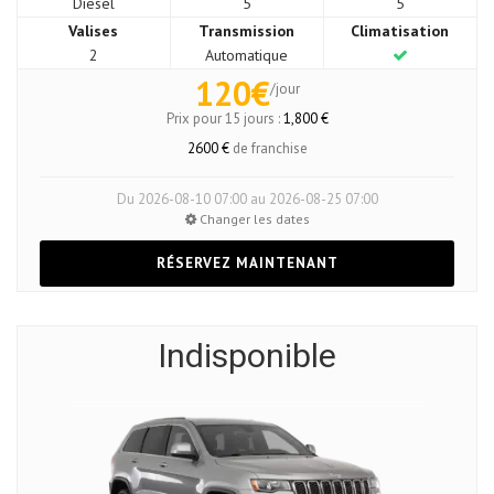
Diesel
5
5
Valises
Transmission
Climatisation
2
Automatique
120€
/jour
Prix pour 15 jours :
1,800 €
2600 €
de franchise
Du 2026-08-10 07:00 au 2026-08-25 07:00
Changer les dates
RÉSERVEZ MAINTENANT
Indisponible