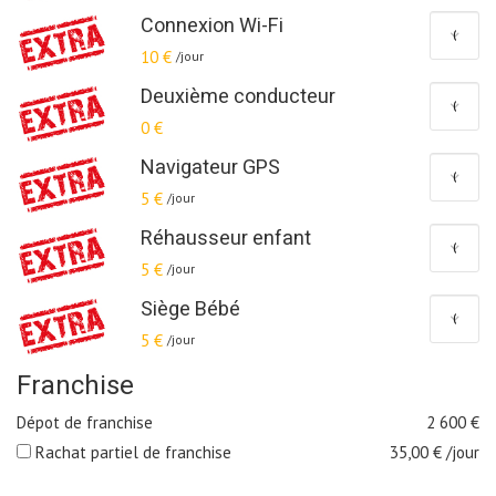
Connexion Wi-Fi
10 €
/jour
Deuxième conducteur
0 €
Navigateur GPS
5 €
/jour
Réhausseur enfant
5 €
/jour
Siège Bébé
5 €
/jour
Franchise
Dépot de franchise
2 600
€
Rachat partiel de franchise
35,00
€ /jour