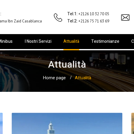
:
Tel.1:
+2126 10 32 70 05
Tel.2:
ama Ibn Zaid Casablanca
+2126 75 71 63 69
inibus
I Nostri Servizi
Attualità
Testimonianze
C
Attualità
Home page
Attualità