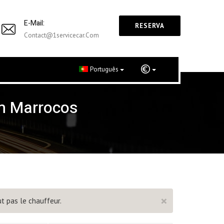
E-Mail:
RESERVA
Contact@1servicecar.com
Português
m Marrocos
×
t pas le chauffeur.