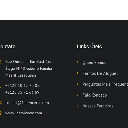
ontato
Links Úteis
Rue Oussama Ibn Zaid, 1er
Quem Somos
Étage N°40 Galerie Familia
Termos De Aluguel
Maarif Casablanca
Perguntas Mais Frequen
+2126 10 32 70 05
+2126 75 71 63 69
Fale Conosco
contact@1servicecar.com
Nossos Parceiros
www.1servicecar.com