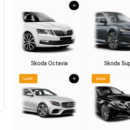
Skoda Octavia
Skoda Su
LUXE
LUXE