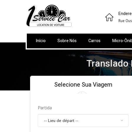
Endere
Rue Ous
Início
Sobre Nós
Carros
Micro-Ôni
Translado
Selecione Sua Viagem
Partida