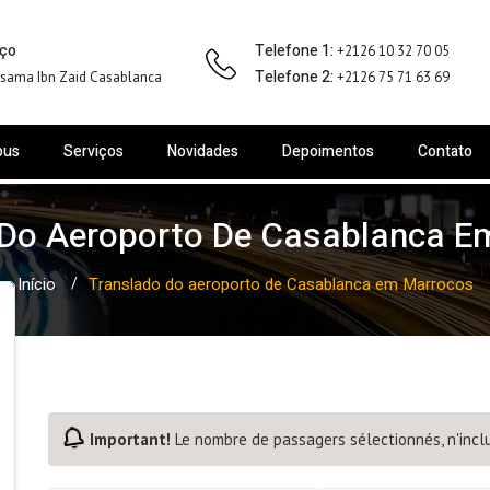
ço
Telefone 1:
+2126 10 32 70 05
Telefone 2:
sama Ibn Zaid Casablanca
+2126 75 71 63 69
bus
Serviços
Novidades
Depoimentos
Contato
 Do Aeroporto De Casablanca E
Início
Translado do aeroporto de Casablanca em Marrocos
Important!
Le nombre de passagers sélectionnés, n'inclu