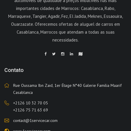
automóveis de qualidade a preços imbatíveis nas mais
importantes cidades de Marrocos: Casablanca, Rabo,
Marraquexe, Tangier, Agadir, Fez, El Jadida, Meknes, Essaouira,
Ouarzazate. Oferecemos ofertas de aluguel de carros em
Casablanca, Marrocos que atendam a todas as suas
necessidades.
Contato
Rue Oussama Ibn Zaid, 1er Étage N°40 Galerie Familia Maarif
Casablanca
+2126 10 32 70 05
+2126 75 71 63 69
contact@1servicecar.com