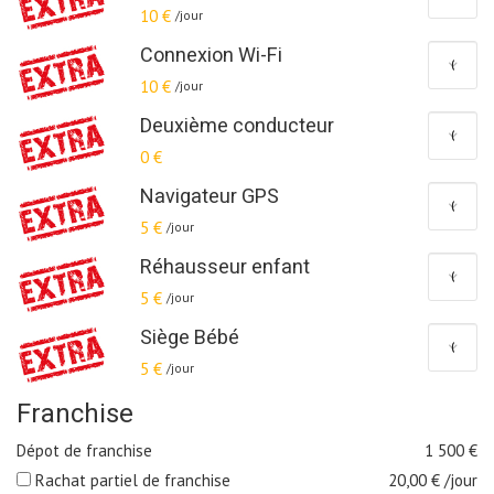
10 €
/jour
Connexion Wi-Fi
10 €
/jour
Deuxième conducteur
0 €
Navigateur GPS
5 €
/jour
Réhausseur enfant
5 €
/jour
Siège Bébé
5 €
/jour
Franchise
Dépot de franchise
1 500
€
Rachat partiel de franchise
20,00
€ /jour