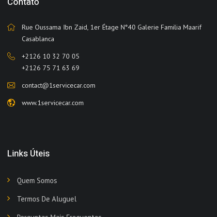
Contato
Rue Oussama Ibn Zaid, 1er Étage N°40 Galerie Familia Maarif
Casablanca
+2126 10 32 70 05
+2126 75 71 63 69
contact@1servicecar.com
www.1servicecar.com
Links Úteis
Quem Somos
Termos De Aluguel